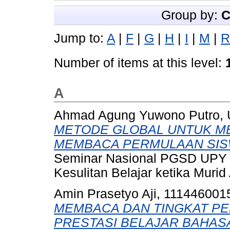
Group by:
C
Jump to:
A
|
F
|
G
|
H
|
I
|
M
|
R
Number of items at this level:
A
Ahmad Agung Yuwono Putro, U
METODE GLOBAL UNTUK M
MEMBACA PERMULAAN SIS
Seminar Nasional PGSD UPY 
Kesulitan Belajar ketika Murid
Amin Prasetyo Aji, 111446001
MEMBACA DAN TINGKAT PE
PRESTASI BELAJAR BAHASA 