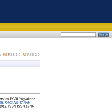
m
RSS 1.0
RSS 2.0
versitas PGRI Yogyakarta
IL KACANG TANAH
 2012. ISSN ISSN:1978-