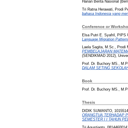
Harian Berita Nasional (Ber
Tri Ratna Herawati, Prodi
bahasa Indonesia yang me
Conference or Worksho
Elsa Putri E. Syafril, PIP
Language Migration Pattern
Laela Sagita, M.Sc., Prod
PEMBELAJARAN MATEMA
(SENDIKMAD 2012), Univer
Prof. Dr. Buchory MS., M.P
DALAM SETING SEKOLAH
Book
Prof. Dr. Buchory MS., M.P
Thesis
DIDIK SUWANTO, 1015514
ORANGTUA TERHADAP PR
SEMESTER I I TAHUN PEL
Tri Agustianto, 0814460014