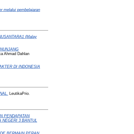
r melalui pembelajaran
NUSANTARA1 (Malay
ENUNJANG
ika Ahmad Dahlan
AKTER DI INDONESIA
NAL.
LeutikaPrio.
AN PENDAPATAN
 NEGERI 3 BANTUL
ODE BERMAIN PERAN