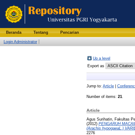
Beranda
Tentang
Pencarian
Login Administrator
Up a level
Export as
Jump to:
Article
|
Conferenc
Number of items:
21
.
Article
Agus Surihatin, Fakultas P
(2012)
PENGARUH MACAM
(Arachis hypogaeaL.) V
2276