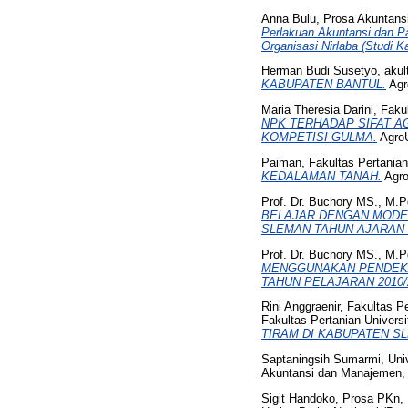
Anna Bulu, Prosa Akuntan
Perlakuan Akuntansi dan P
Organisasi Nirlaba (Studi 
Herman Budi Susetyo, akul
KABUPATEN BANTUL.
Agr
Maria Theresia Darini, Fak
NPK TERHADAP SIFAT AGR
KOMPETISI GULMA.
AgroU
Paiman, Fakultas Pertanian
KEDALAMAN TANAH.
Agro
Prof. Dr. Buchory MS., M.P
BELAJAR DENGAN MODEL
SLEMAN TAHUN AJARAN 2
Prof. Dr. Buchory MS., M.P
MENGGUNAKAN PENDEKAT
TAHUN PELAJARAN 2010/
Rini Anggraenir, Fakultas P
Fakultas Pertanian Univers
TIRAM DI KABUPATEN S
Saptaningsih Sumarmi, Uni
Akuntansi dan Manajemen, 
Sigit Handoko, Prosa PKn,