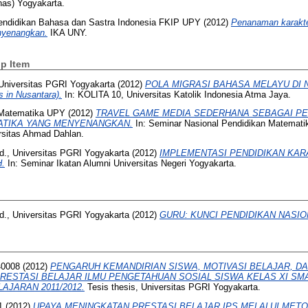
nas) Yogyakarta.
 Pendidikan Bahasa dan Sastra Indonesia FKIP UPY
(2012)
Penanaman karakte
nyenangkan.
IKA UNY.
p Item
S Universitas PGRI Yogyakarta
(2012)
POLA MIGRASI BAHASA MELAYU DI 
s in Nusantara).
In: KOLITA 10, Universitas Katolik Indonesia Atma Jaya.
i Matematika UPY
(2012)
TRAVEL GAME MEDIA SEDERHANA SEBAGAI P
TIKA YANG MENYENANGKAN.
In: Seminar Nasional Pendidikan Matemat
sitas Ahmad Dahlan.
d., Universitas PGRI Yogyakarta
(2012)
IMPLEMENTASI PENDIDIKAN KAR
.
In: Seminar Ikatan Alumni Universitas Negeri Yogyakarta.
d., Universitas PGRI Yogyakarta
(2012)
GURU: KUNCI PENDIDIKAN NASIO
0008
(2012)
PENGARUH KEMANDIRIAN SISWA, MOTIVASI BELAJAR, D
ESTASI BELAJAR ILMU PENGETAHUAN SOSIAL SISWA KELAS XI SMA
AJARAN 2011/2012.
Tesis thesis, Universitas PGRI Yogyakarta.
1
(2012)
UPAYA MENINGKATAN PRESTASI BELAJAR IPS MELALUI MET