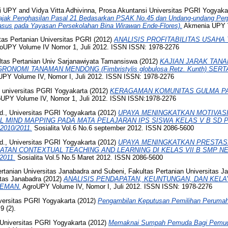
si UPY
and
Vidya Vitta Adhivinna, Prosa Akuntansi Universitas PGRI Yogyaka
ajak Penghasilan Pasal 21 Bedasarkan PSAK No.45 dan Undang-undang Per
Kasus pada Yayasan Persekolahan Bina Wirawan Ende-Flores).
Akmenia UPY Vo
tas Pertanian Universitas PGRI
(2012)
ANALISIS PROFITABILITAS USAHA 
oUPY Volume IV Nomor 1, Juli 2012. ISSN ISSN: 1978-2276
ultas Pertanian Univ Sarjanawiyata Tamansiswa
(2012)
KAJIAN JARAK TANA
ONOMI TANAMAN MENDONG (Fimbristylis globulosa Retz. Kunth) SER
PY Volume IV, Nomor I, Juli 2012. ISSN ISSN: 1978-2276
 universitas PGRI Yogyakarta
(2012)
KERAGAMAN KOMUNITAS GULMA P
UPY Volume IV, Nomor 1, Juli 2012. ISSN ISSN:1978-2276
d., Universitas PGRI Yogyakarta
(2012)
UPAYA MENINGKATKAN MOTIVASI
 MIND MAPPING PADA MATA PELAJARAN IPS SISWA KELAS V B SD
010/2011.
Sosialita Vol.6 No.6 september 2012. ISSN 2086-5600
d., Universitas PGRI Yogyakarta
(2012)
UPAYA MENINGKATKAN PRESTAS
AN CONTEXTUAL TEACHING AND LEARNING DI KELAS VII B SMP N
2011.
Sosialita Vol.5 No.5 Maret 2012. ISSN 2086-5600
ertanian Universitas Janabadra
and
Subeni, Fakultas Pertanian Universitas J
itas Janabadra
(2012)
ANALISIS PENDAPATAN, KEUNTUNGAN, DAN KEL
LEMAN.
AgroUPY Volume IV, Nomor I, Juli 2012. ISSN ISSN: 1978-2276
versitas PGRI Yogyakarta
(2012)
Pengambilan Keputusan Pemilihan Peruma
9 (2).
 Universitas PGRI Yogyakarta
(2012)
Memaknai Sumpah Pemuda Bagi Pemuda