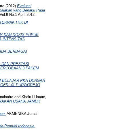
rta
(2012)
Evaluasi
pajakan yang Berlaku Pada
l.9 No.1 April 2012.
TERNAK ITIK DI
M DAN DOSIS PUPUK
TA INTENSITAS
ADA BERBAGAI
 DAN PRESTASI
 PERCOBAAN 3 PAKEM
I BELAJAR PKN DENGAN
EGERI 41 PURWOREJO
anabadra
and
Khoirul Umam,
AYAKAN USAHA JAMUR
han.
AKMENIKA Jurnal
-Pemudi Indonesia.