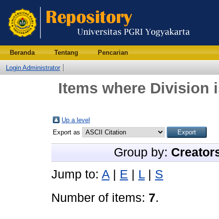
Beranda
Tentang
Pencarian
Login Administrator
Items where Division 
Up a level
Export as
Group by:
Creator
Jump to:
A
|
E
|
L
|
S
Number of items:
7
.