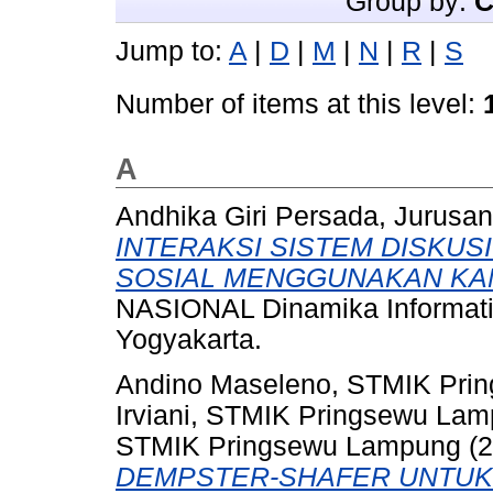
Group by:
C
Jump to:
A
|
D
|
M
|
N
|
R
|
S
Number of items at this level:
A
Andhika Giri Persada, Jurusan 
INTERAKSI SISTEM DISKUS
SOSIAL MENGGUNAKAN KAN
NASIONAL Dinamika Informati
Yogyakarta.
Andino Maseleno, STMIK Pri
Irviani, STMIK Pringsewu La
STMIK Pringsewu Lampung
(2
DEMPSTER-SHAFER UNTUK