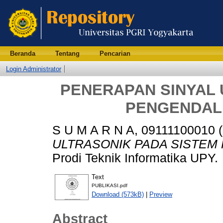
Beranda
Tentang
Pencarian
Login Administrator
PENERAPAN SINYAL 
PENGENDAL
S U M A R N A, 09111100010
(
ULTRASONIK PADA SISTEM
Prodi Teknik Informatika UPY.
Text
PUBLIKASI.pdf
Download (573kB)
|
Preview
Abstract